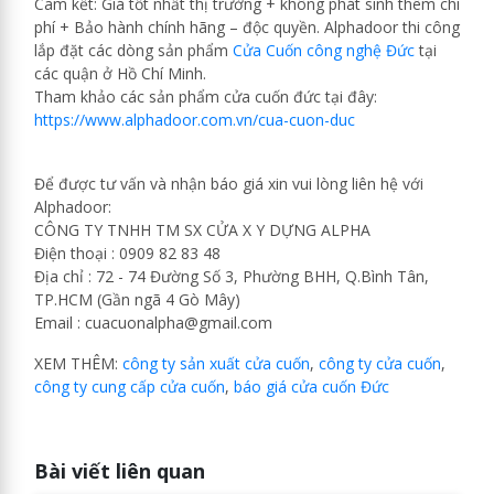
Cam kết: Giá tốt nhất thị trường + không phát sinh thêm chi
phí + Bảo hành chính hãng – độc quyền. Alphadoor thi công
lắp đặt các dòng sản phẩm
Cửa Cuốn công nghệ Đức
tại
các quận ở Hồ Chí Minh.
Tham khảo các sản phẩm cửa cuốn đức tại đây:
https://www.alphadoor.com.vn/cua-cuon-duc
Để được tư vấn và nhận báo giá xin vui lòng liên hệ với
Alphadoor:
CÔNG TY TNHH TM SX CỬA X Y DỰNG ALPHA
Điện thoại : 0909 82 83 48
Địa chỉ : 72 - 74 Đường Số 3, Phường BHH, Q.Bình Tân,
TP.HCM (Gần ngã 4 Gò Mây)
Email : cuacuonalpha@gmail.com
XEM THÊM:
công ty sản xuất cửa cuốn
,
công ty cửa cuốn
,
công ty cung cấp cửa cuốn
,
báo giá cửa cuốn Đức
Bài viết liên quan